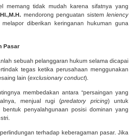
el memang tidak mudah karena sifatnya yang
HI.,M.H.
mendorong penguatan sistem
leniency
g melapor diberikan keringanan hukuman guna
m Pasar
anlah sebuah pelanggaran hukum selama dicapai
ertindak tegas ketika perusahaan menggunakan
aing lain (
exclusionary conduct
).
ingnya membedakan antara “persaingan yang
salnya, menjual rugi (
predatory pricing
) untuk
n bentuk penyalahgunaan posisi dominan yang
tri.
perlindungan terhadap keberagaman pasar. Jika