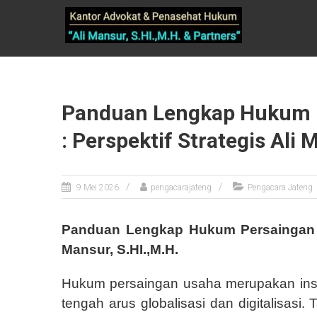
Skip
PENGACARA
to
content
SEMARANG
~ ALI
MANSUR,
S.HI.,M.H &
Panduan Lengkap Hukum P
PARTNERS
: Perspektif Strategis Ali 
9 Mei 2026
pengacarajateng
Pengacara Jateng
Panduan Lengkap Hukum Persaingan Us
Mansur, S.HI.,M.H.
Hukum persaingan usaha merupakan inst
tengah arus globalisasi dan digitalisasi