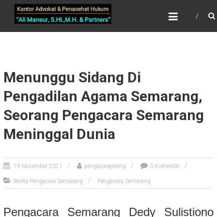
Skip
PENGACARA SEMARANG ~
to
ALI MANSUR, S.HI.,M.H &
content
PARTNERS
Menunggu Sidang Di
Pengadilan Agama Semarang,
Seorang Pengacara Semarang
Meninggal Dunia
19 November 2021
pengacarajateng
0 Komentar
Berita Pengacara Semarang
Pengacara Semarang
Pengacara Semarang Dedy Sulistiono