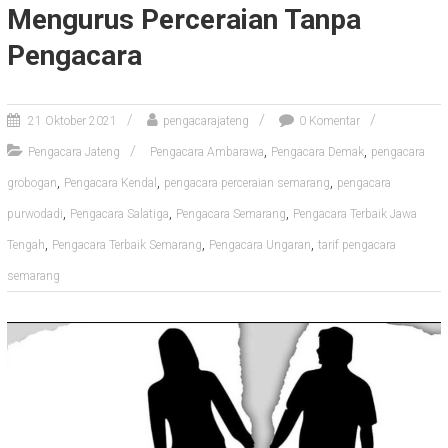
Mengurus Perceraian Tanpa
Pengacara
21 Oktober 2021
pengacarajateng
0 Komentar
,
,
Pengacara Jateng
Pengacara Ambarawa
Pengacara Demak
pengacara
,
,
,
grobogan
Pengacara Kendal
pengacara perceraian semarang
pengacara
,
,
,
purwodadi
Pengacara Salatiga
Pengacara Semarang
Pengacara Terbaik Jawa
,
,
,
Tengah
Pengacara Terbaik Semarang
Pengacara Ungaran
tarif pengacara
semarang