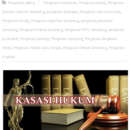
,
,
Pengacara Jateng
Pengacara Ambarawa
Pengacara Demak
Pengacara
,
,
,
Ekonomi Syari'ah Semarang
pengacara grobogan
Pengacara Hak Asuh Anak
,
,
Pengacara Kendal
Pengacara Kepailitan Semarang
pengacara perceraian
,
,
,
semarang
Pengacara Pidana Semarang
Pengacara PKPU Semarang
pengacara
,
,
,
purwodadi
Pengacara Salatiga
Pengacara Semarang
Pengacara Sengketan
,
,
,
Tanah
Pengacara Terbaik Jawa Tengah
Pengacara Terbaik Semarang
Pengacara
Ungaran