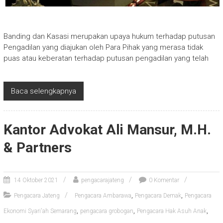
Banding dan Kasasi merupakan upaya hukum terhadap putusan
Pengadilan yang diajukan oleh Para Pihak yang merasa tidak
puas atau keberatan terhadap putusan pengadilan yang telah
Baca selengkapnya
Kantor Advokat Ali Mansur, M.H.
& Partners
14 Oktober 2021
pengacarajateng
0 Komentar
,
,
Pengacara Jateng
Pengacara Ambarawa
Pengacara Demak
Pengacara
,
,
,
Ekonomi Syari'ah Semarang
pengacara grobogan
Pengacara Hak Asuh Anak