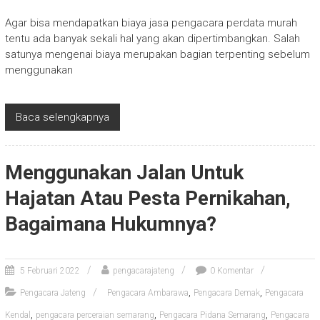
Agar bisa mendapatkan biaya jasa pengacara perdata murah
tentu ada banyak sekali hal yang akan dipertimbangkan. Salah
satunya mengenai biaya merupakan bagian terpenting sebelum
menggunakan
Baca selengkapnya
Menggunakan Jalan Untuk
Hajatan Atau Pesta Pernikahan,
Bagaimana Hukumnya?
5 Februari 2022
pengacarajateng
0 Komentar
,
,
Pengacara Jateng
Pengacara Ambarawa
Pengacara Demak
Pengacara
,
,
,
Kendal
pengacara perceraian semarang
Pengacara Pidana Semarang
Pengacara