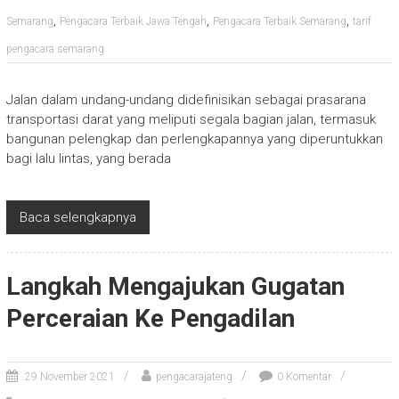
,
,
,
Semarang
Pengacara Terbaik Jawa Tengah
Pengacara Terbaik Semarang
tarif
pengacara semarang
Jalan dalam undang-undang didefinisikan sebagai prasarana
transportasi darat yang meliputi segala bagian jalan, termasuk
bangunan pelengkap dan perlengkapannya yang diperuntukkan
bagi lalu lintas, yang berada
Baca selengkapnya
Langkah Mengajukan Gugatan
Perceraian Ke Pengadilan
29 November 2021
pengacarajateng
0 Komentar